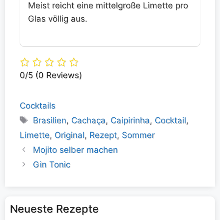
Meist reicht eine mittelgroße Limette pro
Glas völlig aus.
0/5
(0 Reviews)
Kategorien
Cocktails
Schlagwörter
Brasilien
,
Cachaça
,
Caipirinha
,
Cocktail
,
Limette
,
Original
,
Rezept
,
Sommer
Mojito selber machen
Gin Tonic
Neueste Rezepte