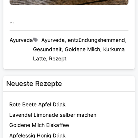
…
Kategorien
Schlagwörter
Ayurveda
Ayurveda
,
entzündungshemmend
,
Gesundheit
,
Goldene Milch
,
Kurkuma
Latte
,
Rezept
Neueste Rezepte
Rote Beete Apfel Drink
Lavendel Limonade selber machen
Goldene Milch Eiskaffee
Apfelessig Honig Drink