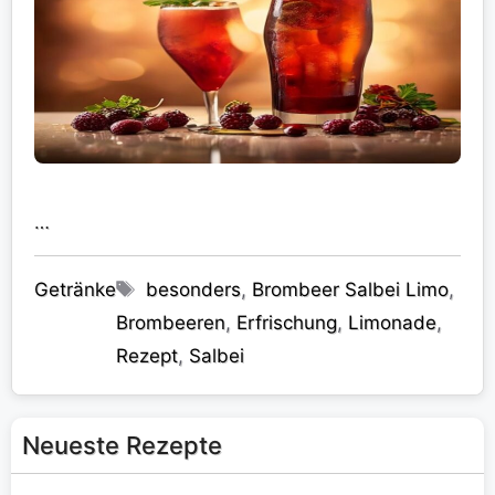
…
Kategorien
Schlagwörter
Getränke
besonders
,
Brombeer Salbei Limo
,
Brombeeren
,
Erfrischung
,
Limonade
,
Rezept
,
Salbei
Neueste Rezepte