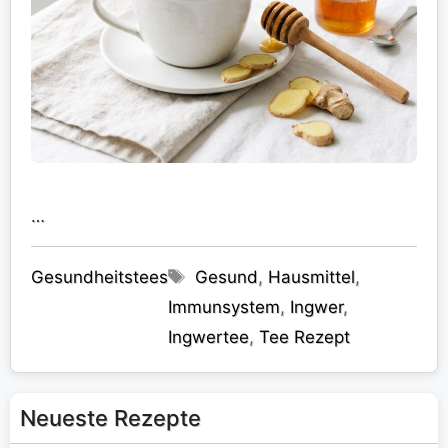
…
Kategorien
Schlagwörter
Gesundheitstees
Gesund
,
Hausmittel
,
Immunsystem
,
Ingwer
,
Ingwertee
,
Tee Rezept
Neueste Rezepte