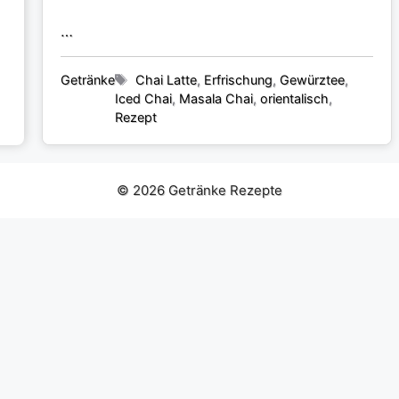
…
Kategorien
Schlagwörter
Getränke
Chai Latte
,
Erfrischung
,
Gewürztee
,
Iced Chai
,
Masala Chai
,
orientalisch
,
Rezept
© 2026 Getränke Rezepte