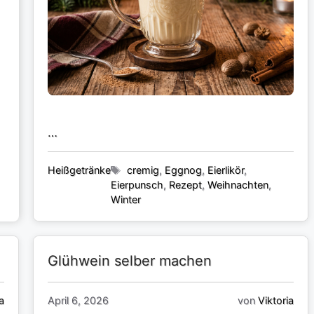
…
Kategorien
Schlagwörter
Heißgetränke
cremig
,
Eggnog
,
Eierlikör
,
Eierpunsch
,
Rezept
,
Weihnachten
,
Winter
Glühwein selber machen
a
April 6, 2026
von
Viktoria