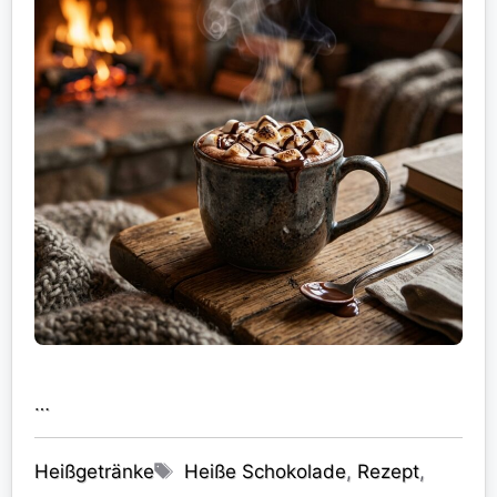
…
Kategorien
Schlagwörter
Heißgetränke
Heiße Schokolade
,
Rezept
,