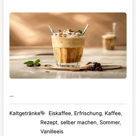
…
Kategorien
Schlagwörter
Kaltgetränke
Eiskaffee
,
Erfrischung
,
Kaffee
,
Rezept
,
selber machen
,
Sommer
,
Vanilleeis